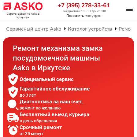
+7 (395) 278-33-61
Ежедневно с 9:00 до 21:00
Сервисный центр Asko
в
Позвонить
мне утром
Иркутске
Сервисный центр Asko
Каталог устройств
Ремонт
Ремонт механизма замка
посудомоечной машины
Asko в Иркутске
Официальный сервис
Гарантийное обслуживание
до 3 лет
Диагностика за наш счет,
ремонт по желанию
Бесплатный выезд курьера
в день обращения
Срочный ремонт
от 35 минут