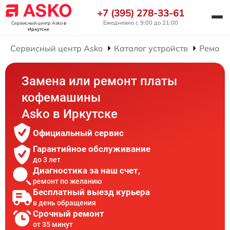
+7 (395) 278-33-61
Ежедневно с 9:00 до 21:00
Сервисный центр Asko
в
Иркутске
Сервисный центр Asko
Каталог устройств
Ремонт
Замена или ремонт платы
кофемашины
Asko в Иркутске
Официальный сервис
Гарантийное обслуживание
до 3 лет
Диагностика за наш счет,
ремонт по желанию
Бесплатный выезд курьера
в день обращения
Срочный ремонт
от 35 минут