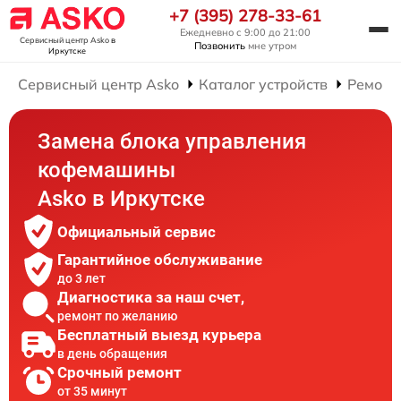
+7 (395) 278-33-61
Ежедневно с 9:00 до 21:00
Сервисный центр Asko
в
Позвонить
мне утром
Иркутске
Сервисный центр Asko
Каталог устройств
Ремонт
Замена блока управления
кофемашины
Asko в Иркутске
Официальный сервис
Гарантийное обслуживание
до 3 лет
Диагностика за наш счет,
ремонт по желанию
Бесплатный выезд курьера
в день обращения
Срочный ремонт
от 35 минут