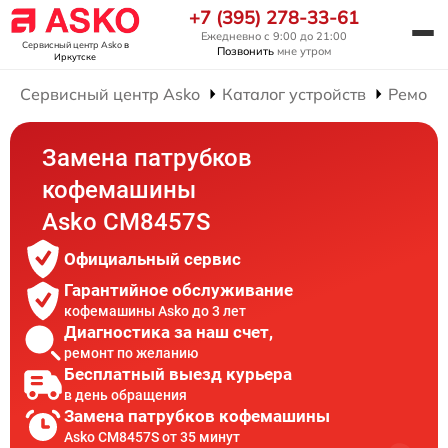
+7 (395) 278-33-61
Ежедневно с 9:00 до 21:00
Сервисный центр Asko
в
Позвонить
мне утром
Иркутске
Сервисный центр Asko
Каталог устройств
Ремонт
Замена патрубков
кофемашины
Asko CM8457S
Официальный сервис
Гарантийное обслуживание
кофемашины Asko до 3 лет
Диагностика за наш счет,
ремонт по желанию
Бесплатный выезд курьера
в день обращения
Замена патрубков кофемашины
Asko CM8457S от 35 минут