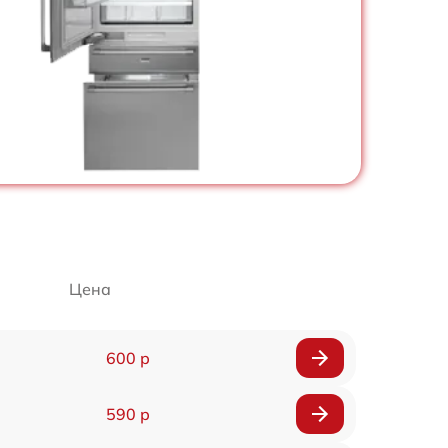
Цена
600 р
590 р