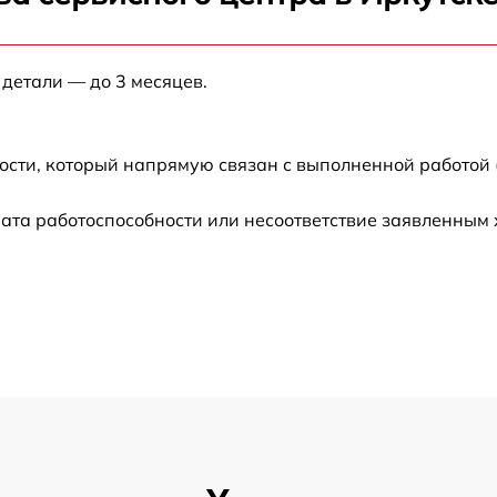
от 60 мин
 детали — до 3 месяцев.
от 60 мин
от 60 мин
ости, который напрямую связан с выполненной работой 
от 60 мин
ата работоспособности или несоответствие заявленным
от 60 мин
от 60 мин
от 60 мин
от 60 мин