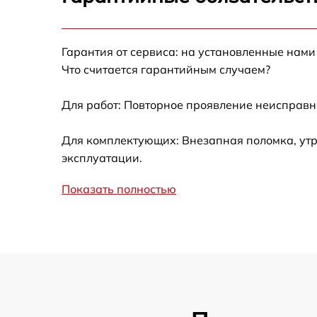
Замена таймера
Гарантия от сервиса: на установленные нами
Замена дефростера
Что считается гарантийным случаем?
Замена усилителей
Для работ: Повторное проявление неисправн
Замена термостата
Для комплектующих: Внезапная поломка, утр
эксплуатации.
Ремонт/замена датчика температуры
Показать полностью
Замена платы управления (мат.платы,
мейн платы)
Замена мотор-компрессора
Замена реле