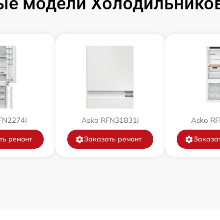
ые модели Холодильников
от 60 мин
от 60 мин
FN2274I
Asko RFN31831i
Asko RF
ть ремонт
Заказать ремонт
Заказа