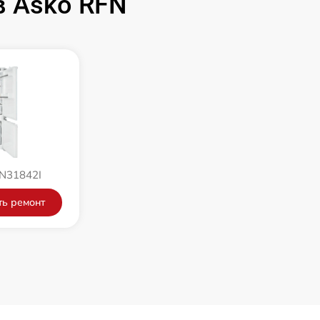
 Asko RFN
500 р
550 р
N31842I
ть ремонт