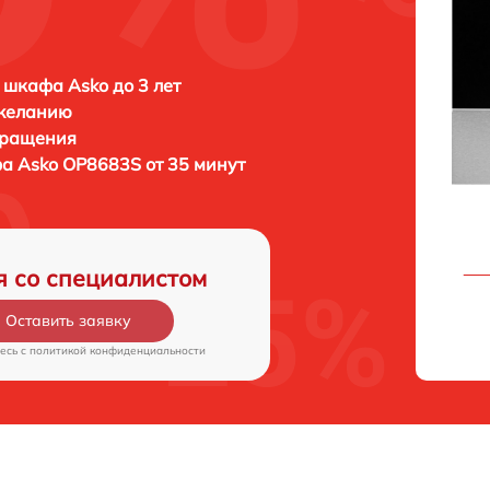
 шкафа Asko до 3 лет
 желанию
бращения
фа
Asko OP8683S от 35 минут
я со специалистом
Оставить заявку
есь c
политикой конфиденциальности