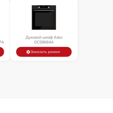
Духовой шкаф Asko
7A
OCS8664A
Заказать ремонт