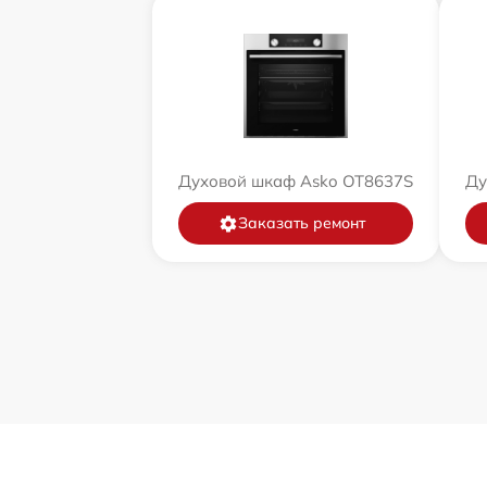
Духовой шкаф Asko OT8637S
Ду
Заказать ремонт