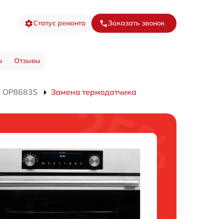
Статус ремонта
Заказать звонок
ы
Отзывы
а OP8683S
Замена термодатчика