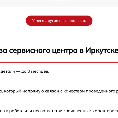
от 60 мин
У меня другая неисправность
от 60 мин
от 60 мин
а сервисного центра в Иркутск
от 60 мин
 детали — до 3 месяцев.
от 60 мин
от 60 мин
а, который напрямую связан с качеством проведенного 
аз в работе или несоответствие заявленным характери