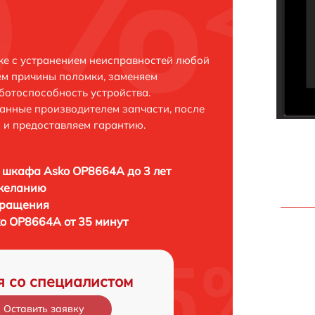
ке с устранением неисправностей любой
ем причины поломки, заменяем
ботоспособность устройства.
анные производителем запчасти, после
 и предоставляем гарантию.
 шкафа Asko OP8664A до 3 лет
 желанию
бращения
o OP8664A от 35 минут
я со специалистом
Оставить заявку