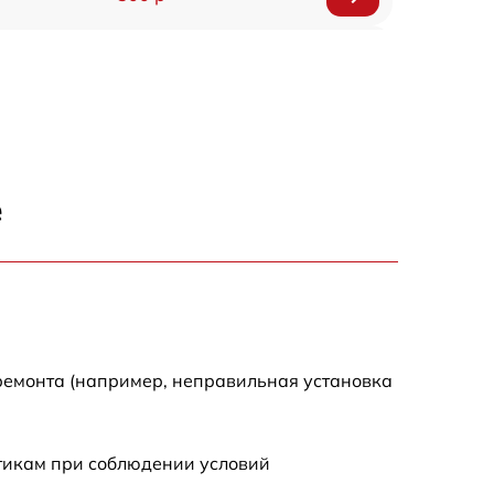
1200 р
500 р
700 р
е
500 р
900 р
1500 р
ремонта (например, неправильная установка
стикам при соблюдении условий