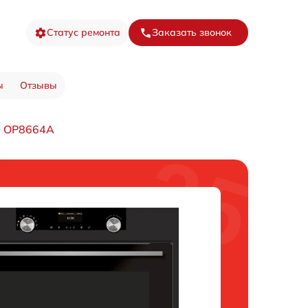
Статус ремонта
Заказать звонок
ы
Отзывы
а OP8664A