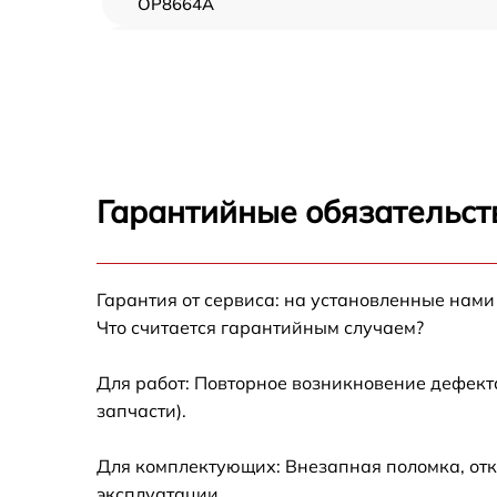
OP8664A
Замена ТЭН Asko OP8664A
Замена таймера Asko OP8664A
Замена предохранителя Asko OP8664A
Гарантийные обязательств
Замена шнура питания Asko OP8664A
Гарантия от сервиса: на установленные нами
Замена термодатчика Asko OP8664A
Что считается гарантийным случаем?
Замена панели управления Asko OP8664A
Для работ: Повторное возникновение дефект
запчасти).
Для комплектующих: Внезапная поломка, отк
эксплуатации.